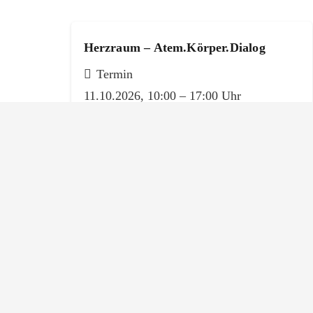
Herzraum – Atem.Körper.Dialog
Termin
11.10.2026, 10:00 – 17:00 Uhr
Sommerpfade – Die Natur als
Resonanzraum erleben
Termin
In Planung