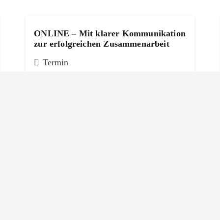
ONLINE – Mit klarer Kommunikation
zur erfolgreichen Zusammenarbeit
Termin
04.11.2026 – 06.11.2026
Auf einen Espresso mit GFK –
Einführung in Gewaltfreie
Kommunikation
Termin
Nach Vereinbarung