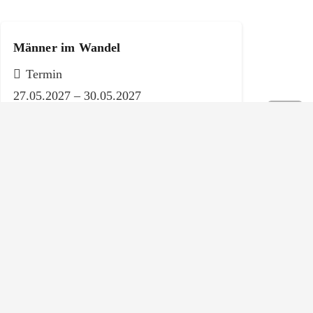
Männer im Wandel
Termin
27.05.2027 – 30.05.2027
ZwischenRaum – Naturcoaching
Termin
Nach Vereinbarung