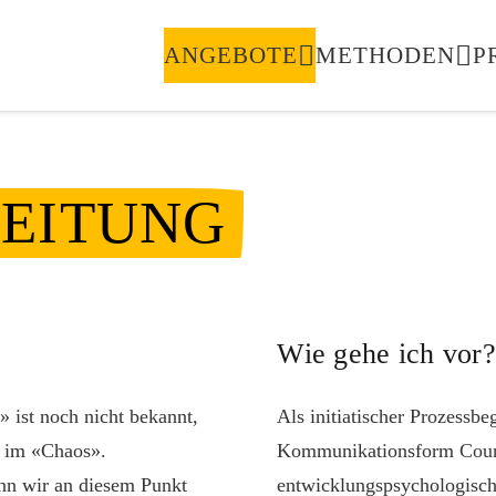
ANGEBOTE
METHODEN
P
LEITUNG
Wie gehe ich vor?
 ist noch nicht bekannt,
Als initiatischer Prozessbe
, im «Chaos».
Kommunikationsform
Coun
nn wir an diesem Punkt
entwicklungspsychologisc