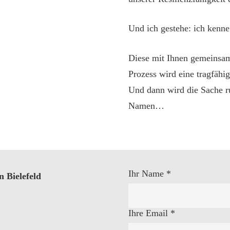
Und ich gestehe: ich kenne
Diese mit Ihnen gemeinsam
Prozess wird eine tragfähi
Und dann wird die Sache r
Namen…
Ihr Name
*
 Bielefeld
Please leave this field empt
Ihre Email
*