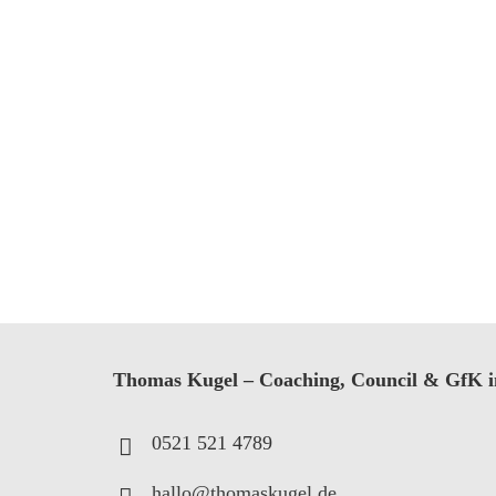
Thomas Kugel – Coaching
,
Council
&
GfK in
0521 521 4789
hallo@thomaskugel.de