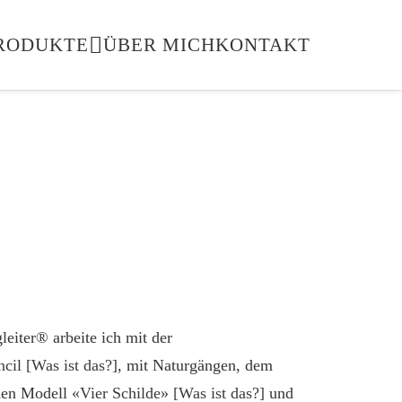
RODUKTE
ÜBER MICH
KONTAKT
gleiter® arbeite ich mit der
cil [Was ist das?]
, mit Naturgängen, dem
hen Modell
«Vier Schilde» [Was ist das?]
und