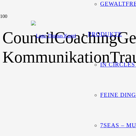
GEWALTFRE
Council
Coaching
Ge
PRODUKTE
Kommunikation
Tra
IN CIRCLES
FEINE DIN
7SEAS – M