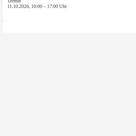
Termin
11.10.2026, 10:00 – 17:00 Uhr
ONLINE – Mit klarer Kommunikation zur erfolgreichen Zus
Termin
04.11.2026 – 06.11.2026
Männer im Wandel
Termin
27.05.2027 – 30.05.2027