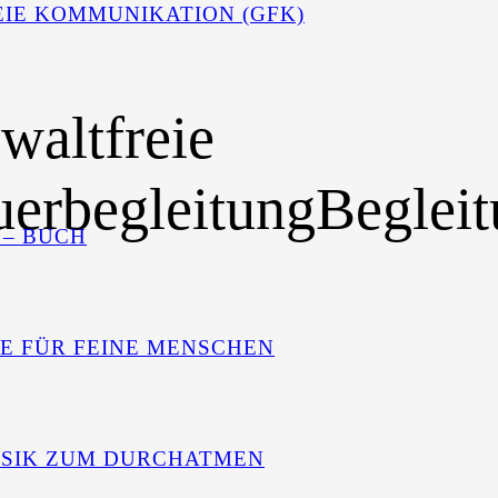
IE KOMMUNIKATION (GFK)
waltfreie
uerbegleitung
Beglei
 – BUCH
GE FÜR FEINE MENSCHEN
USIK ZUM DURCHATMEN