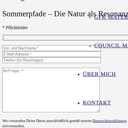
Sommerpfade – Die Natur als Resonan
GFK MATER
* Pflichtfelder
COUNCIL M
ÜBER MICH
KONTAKT
Wir verwenden Deine Daten ausschließlich gemäß unserer
Datenschutzerklärung
einverstanden.