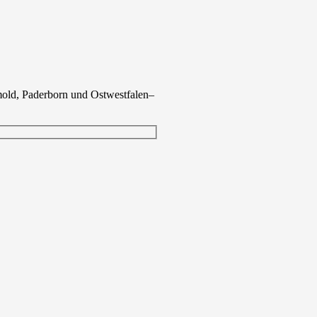
old
,
Paderborn und Ostwestfalen
–
is field empty.