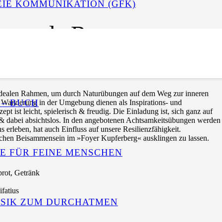
IE KOMMUNIKATION (GFK)
tur als Resonanzraum 
n idealen Rahmen, um durch Naturübungen auf dem Weg zur inneren
 – BUCH
ne Wanderung in der Umgebung dienen als Inspirations- und
ist leicht, spielerisch & freudig. Die Einladung ist, sich ganz auf
g & dabei absichtslos. In den angebotenen Achtsamkeitsübungen werden
 erleben, hat auch Einfluss auf unsere Resilienzfähigkeit.
lichen Beisammensein im »Foyer Kupferberg« ausklingen zu lassen.
GE FÜR FEINE MENSCHEN
rot, Getränk
fatius
USIK ZUM DURCHATMEN