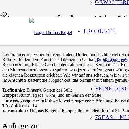
GEWALTFRE
Sommerpfade – Die Na
PRODUKTE
Ein Tag für innere Balance
Der Sommer mit seiner Fülle an Blüten, Düften und Licht bietet de
IN CIRCLES
Ruhe zu finden. Die Kunstinstallationen im Garten der Stille und ei
Resonanzraum. Kleine Geschichten rahmen dieses Seminar. Das Konzept 
den Moment einzulassen, zu spüren, was jetzt ist, offen, gegenwärti
die eigenen Ressourcen erlebbar: Wie wir auf uns schauen, wie wir uns
Im Anschluss besteht die Möglichkeit, das Seminar mit einem gemüt
FEINE DIN
Treffpunkt:
Eingang Garten der Stille
Etappe:
Rundweg (ca. 6 km) und im Garten der Stille
Hinweis:
geeignetes Schuhwerk, wetterangepasste Kleidung, Pausenb
TN-Zahl:
max. 14
Veranstalter:
Thomas Kugel in Kooperation mit dem Institut St. Boni
7SEAS – M
Anfrage zu: